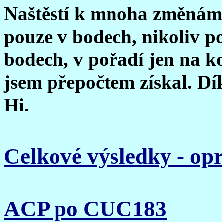
Naštěstí k mnoha změnám 
pouze v bodech, nikoliv p
bodech, v pořadí jen na ko
jsem přepočtem získal. Dík
Hi.
Celkové výsledky - op
ACP po CUC183