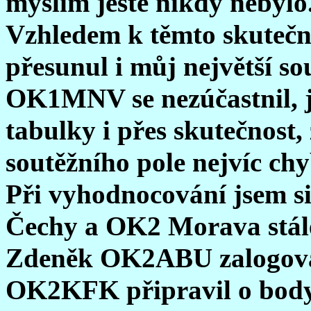
myslím ještě nikdy nebylo
Vzhledem k těmto skutečn
přesunul i můj největší s
OK1MNV se nezúčastnil, j
tabulky i přes skutečnost,
soutěžního pole nejvíc ch
Při vyhodnocování jsem si
Čechy a OK2 Morava stále
Zdeněk OK2ABU zalogova
OK2KFK připravil o body