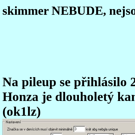
skimmer NEBUDE, nejsou
Na pileup se přihlásilo 
Honza je dlouholetý ka
(ok1lz)