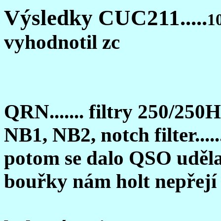
Výsledky
CUC211.....
1
vyhodnotil zc
QRN....... filtry 250/250
NB1, NB2, notch filter....
potom se dalo QSO uděl
bouřky nám holt nepřejí