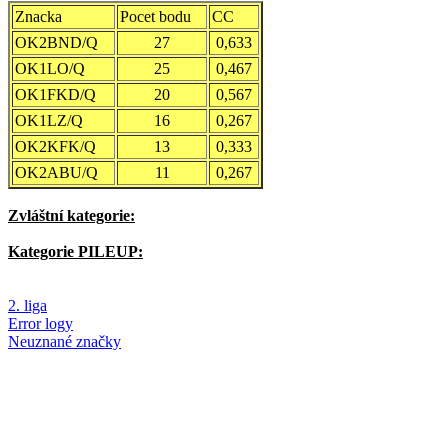
Znacka
Pocet bodu
CC
OK2BND/Q
27
0,633
OK1LO/Q
25
0,467
OK1FKD/Q
20
0,567
OK1LZ/Q
16
0,267
OK2KFK/Q
13
0,333
OK2ABU/Q
11
0,267
Zvláštní kategorie:
Kategorie PILEUP:
2. liga
Error logy
Neuznané značky