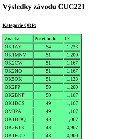
Výsledky závodu CUC221
Kategorie QRP:
Znacka
Pocet bodu
CC
OK1AY
54
1,233
OK1MNV
51
1,200
OK2CW
51
1,167
OK2NO
51
1,167
OK5OK
51
1,133
OK2PP
50
1,200
OK2BNF
50
1,167
OK1DCS
49
1,167
OM3PA
49
1,167
OK1DDQ
48
1,067
OK2BTK
43
0,967
OK1FGD
43
0,900