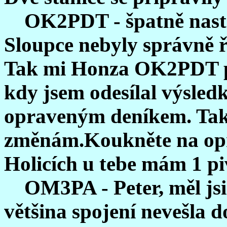
OK2PDT - špatně nasta
Sloupce nebyly správně ř
Tak
mi Honza OK2PDT
kdy jsem odesílal výsledk
opraveným deníkem. Tak
změnám.Koukněte na opr
Holicích u tebe mám 1 pi
OM3PA - Peter, měl jsi 
většina spojení nevešla 