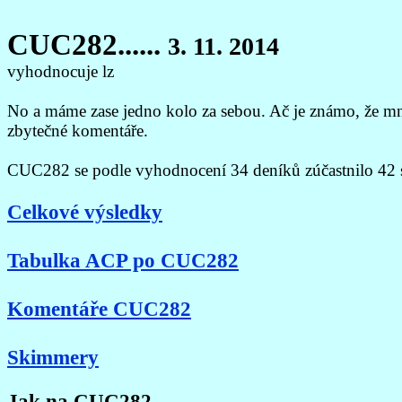
CUC282......
3. 11. 2014
vyhodnocuje lz
No a máme zase jedno kolo za sebou. Ač je známo, že mnoz
zbytečné komentáře.
CUC282 se podle vyhodnocení 34 deníků zúčastnilo 42 st
Celkové výsledky
Tabulka ACP po CUC282
Komentáře CUC282
Skimmery
Jak na CUC282