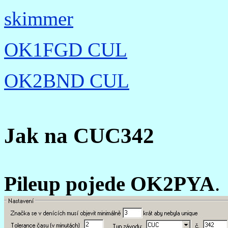
skimmer
OK1FGD CUL
OK2BND CUL
Jak na CUC342
Pileup pojede OK2PYA
.