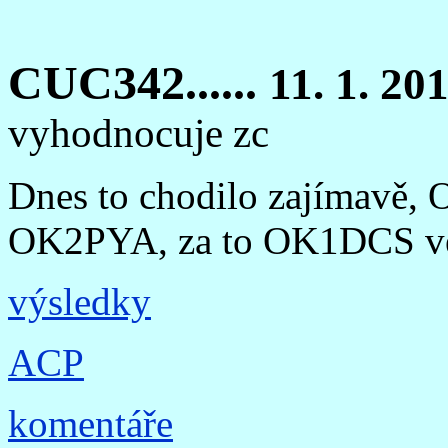
CUC342......
11. 1. 20
vyhodnocuje zc
Dnes to chodilo zajímavě,
OK2PYA, za to OK1DCS vel
výsledky
ACP
komentáře