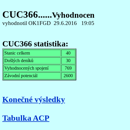
CUC366......
Vyhodnocen
vyhodnotil OK1FGD 29.6.2016 19:05
CUC366 statistika:
Stanic celkem
40
Došlých deníků
30
Vyhodnocených spojení
769
Závodní potenciál
2600
Konečné výsledky
Tabulka ACP