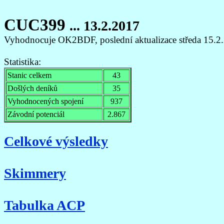
CUC399
... 13.2.2017
Vyhodnocuje OK2BDF, poslední aktualizace středa 15.2
Statistika:
Stanic celkem
43
Došlých deníků
35
Vyhodnocených spojení
937
Závodní potenciál
2.867
Celkové výsledky
Skimmery
Tabulka ACP