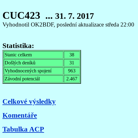
CUC423 ...
31. 7. 2017
Vyhodnotil OK2BDF, poslední aktualizace středa 22:00
Statistika:
Stanic celkem
38
Došlých deníků
31
Vyhodnocených spojení
963
Závodní potenciál
2.467
Celkové výsledky
Komentáře
Tabulka ACP