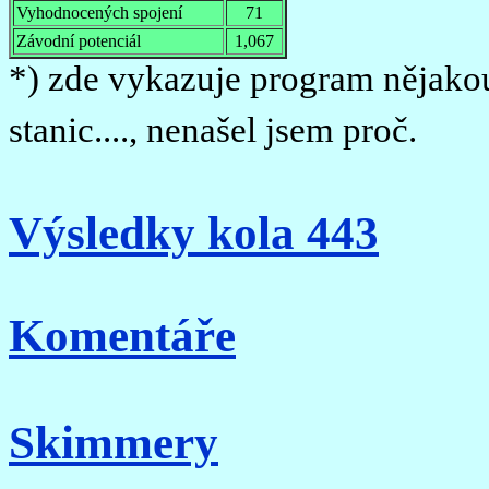
Vyhodnocených spojení
71
Závodní potenciál
1,067
*) zde vykazuje program nějakou 
stanic...., nenašel jsem proč.
Výsledky kola 443
Komentáře
Skimmery