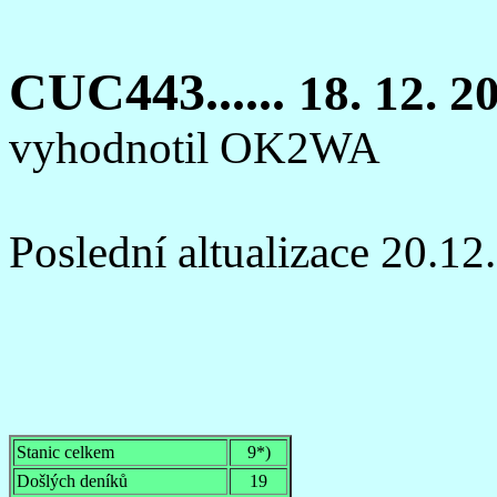
CUC443......
18. 12. 2
vyhodnotil OK2WA
Poslední altualizace 20.1
Stanic celkem
9*)
Došlých deníků
19