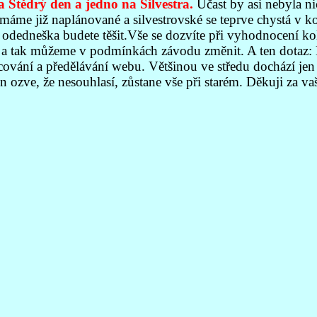
a Štědrý den a jedno na Silvestra.
Účast by asi nebyla n
áme již naplánované a silvestrovské se teprve chystá v ko
ž odedneška budete těšit.Vše se dozvíte při vyhodnocení ko
li a tak můžeme v podmínkách závodu změnit. A ten dotaz: 
í a předělávání webu. Většinou ve středu dochází jen jed
en ozve, že nesouhlasí, zůstane vše při starém. Děkuji za v