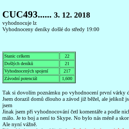
CUC493......
3. 12. 2018
vyhodnocuje lz
Vyhodnoceny deníky došlé do středy 19:00
Stanic celkem
22
Došlých deníků
21
Vyhodnocených spojení
217
Závodní potenciál
1,600
Tak si dovolím poznámku po vyhodnocení první várky d
Jsem dorazil domů dlouho a závod již běžel, ale jelikož
jsem
Jinak jsem při vyhodnocování četl komentáře a podle nic
málo. Je to boj a není to Skype. No bylo nás méně a skor
Ale nyní vážně.