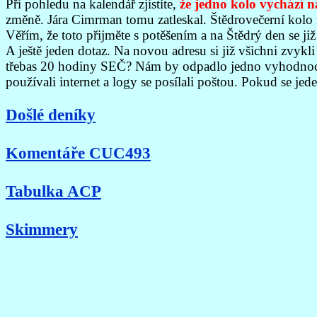
Při pohledu na kalendář zjistíte,
že jedno kolo vychází n
změně. Jára Cimrman tomu zatleskal. Štědrovečerní kolo m
Věřím, že toto přijměte s potěšením a na Štědrý den se ji
A ještě jeden dotaz. Na novou adresu si již všichni zvyk
třebas 20 hodiny SEČ? Nám by odpadlo jedno vyhodnocován
používali internet a logy se posílali poštou. Pokud se jed
Došlé deníky
Komentáře CUC493
Tabulka ACP
Skimmery