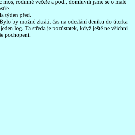
ic mos, rodinné večeře a pod., domluvili jsme se o malé
stře.
la týden před.
Bylo by možné zkrátit čas na odeslání deníku do úterka
en log. Ta středa je pozústatek, když ještě ne všichni
aše pochopení.