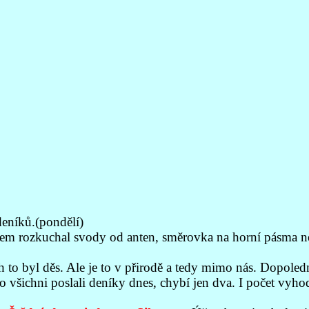
eníků.(pondělí)
 jsem rozkuchal svody od anten, směrovka na horní pásma n
h to byl děs. Ale je to v přirodě a tedy mimo nás. Dopol
o všichni poslali deníky dnes, chybí jen dva. I počet vyh