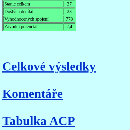
Stanic celkem
37
Došlých deníků
28
Vyhodnocených spojení
778
Závodní potenciál
2,4
Celkové výsledky
Komentáře
Tabulka ACP