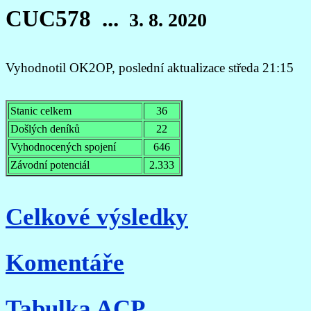
CUC578 ...
3. 8. 2020
Vyhodnotil OK2OP, poslední aktualizace středa 21:15
Stanic celkem
36
Došlých deníků
22
Vyhodnocených spojení
646
Závodní potenciál
2.333
Celkové výsledky
Komentáře
Tabulka ACP