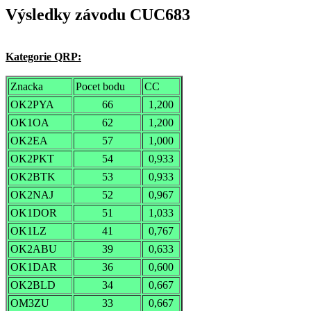
Výsledky závodu CUC683
Kategorie QRP:
Znacka
Pocet bodu
CC
OK2PYA
66
1,200
OK1OA
62
1,200
OK2EA
57
1,000
OK2PKT
54
0,933
OK2BTK
53
0,933
OK2NAJ
52
0,967
OK1DOR
51
1,033
OK1LZ
41
0,767
OK2ABU
39
0,633
OK1DAR
36
0,600
OK2BLD
34
0,667
OM3ZU
33
0,667