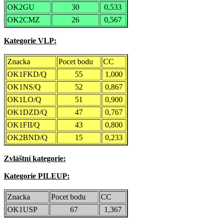
OK2GU
30
0,533
OK2CMZ
26
0,567
Kategorie VLP:
Znacka
Pocet bodu
CC
OK1FKD/Q
55
1,000
OK1NS/Q
52
0,867
OK1LO/Q
51
0,900
OK1DZD/Q
47
0,767
OK1FII/Q
43
0,800
OK2BND/Q
15
0,233
Zvláštní kategorie:
Kategorie PILEUP:
Znacka
Pocet bodu
CC
OK1USP
67
1,367