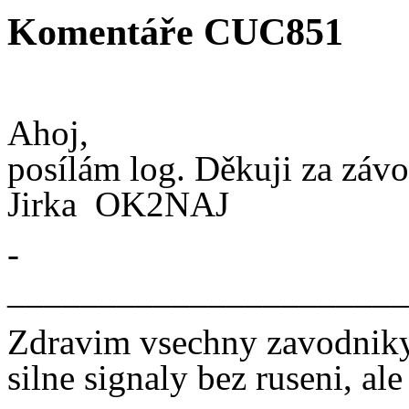
Komentáře CUC851
Ahoj,
posílám log. Děkuji za záv
Jirka OK2NAJ
­
______________________
Zdravim vsechny zavodnik
silne signaly bez ruseni, al