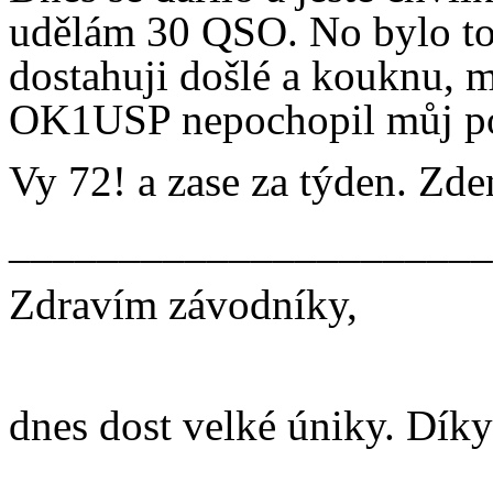
udělám 30 QSO. No bylo to j
dostahuji došlé a kouknu, 
OK1USP nepochopil můj po
Vy 72! a zase za týden. Zde
______________________
Zdravím závodníky,
dnes dost velké úniky. Díky