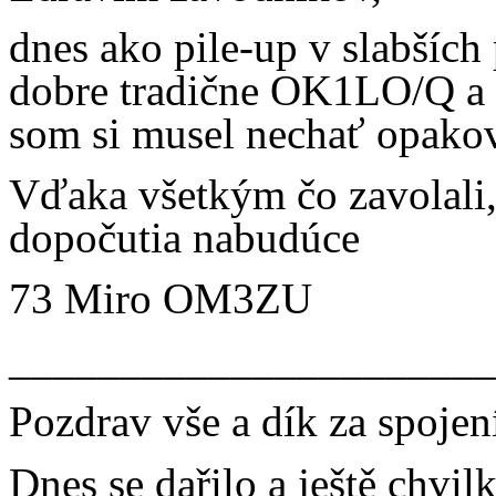
dnes ako pile-up v slabšíc
dobre tradične OK1LO/Q a 
som si musel nechať opako
Vďaka všetkým čo zavolali
dopočutia nabudúce
73 Miro OM3ZU
______________________
Pozdrav vše a dík za spojen
Dnes se dařilo a ještě chvi