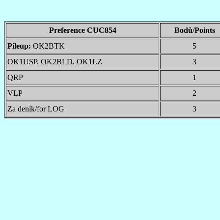
Preference CUC854
Bodů/Points
Pileup:
OK2BTK
5
OK1USP, OK2BLD, OK1LZ
3
QRP
1
VLP
2
Za deník/for LOG
3