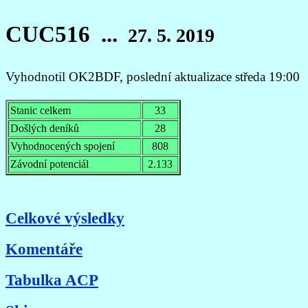
CUC516 ...
27. 5. 2019
Vyhodnotil OK2BDF, poslední aktualizace středa 19:00
Stanic celkem
33
Došlých deníků
28
Vyhodnocených spojení
808
Závodní potenciál
2.133
Celkové výsledky
Komentáře
Tabulka ACP