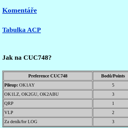
Komentáře
Tabulka ACP
Jak na CUC748?
Preference CUC748
Bodů/Points
Pileup:
OK1AY
5
OK1LZ, OK2GU, OK2ABU
3
QRP
1
VLP
2
Za deník/for LOG
3